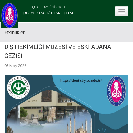
ÇUKUROVA ÜNİVERSİTESİ
toggle
DİŞ HEKİMLİĞİ FAKÜLTESİ
Etkinlikler
DİŞ HEKİMLİĞİ MÜZESİ VE ESKİ ADANA
GEZİSİ
05 May 2026