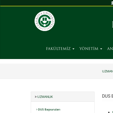
FAKÜLTEMİZ
YÖNETİM
AN
UZMAN
DUS B
UZMANLIK
DUS Başvuruları