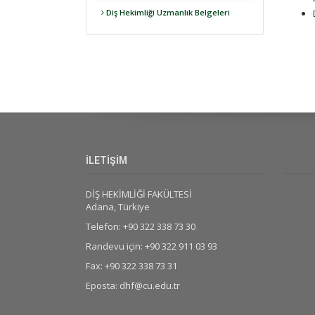
Diş Hekimliği Uzmanlık Belgeleri
İLETİŞİM
DİŞ HEKİMLİĞİ FAKÜLTESİ
Adana, Türkiye
Telefon: +90 322 338 73 30
Randevu için: +90 322 911 03 93
Fax: +90 322 338 73 31
Eposta: dhf@cu.edu.tr