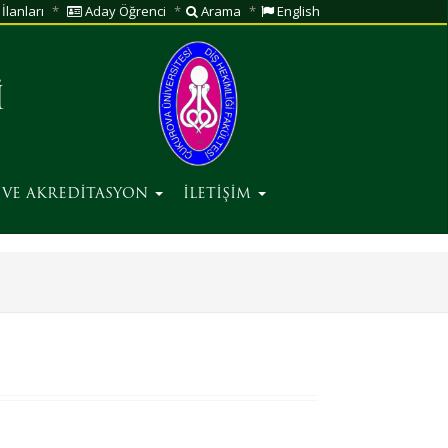
İlanları
Aday Öğrenci
Arama
English
İ
E VE AKREDİTASYON
İLETİŞİM