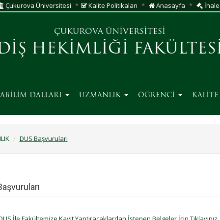
Çukurova Üniversitesi
Kalite Politikaları
Anasayfa
İhale 
ÇUKUROVA ÜNİVERSİTESİ
DİŞ HEKİMLİĞİ FAKÜLTES
ABİLİM DALLARI
UZMANLIK
ÖĞRENCİ
KALİT
LIK
DUS Başvuruları
aşvuruları
DUS İle Fakültemize Kayıt Yaptıracaklardan İstenen Belgeler İçin Tıklayınız