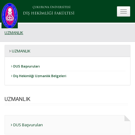
ÇUKUROVA ÜNİVERSİTESİ
toggle
DİŞ HEKİMLİĞİ FAKÜLTESİ
UZMANLIK
UZMANLIK
DUS Başvuruları
Diş Hekimliği Uzmanlık Belgeleri
UZMANLIK
DUS Başvuruları