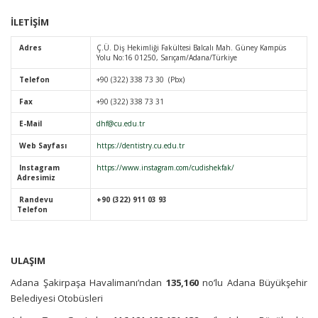
İLETİŞİM
Adres
Ç.Ü. Diş Hekimliği Fakültesi Balcalı Mah. Güney Kampüs
Yolu No:16 01250, Sarıçam/Adana/Türkiye
Telefon
+90 (322) 338 73 30 (Pbx)
Fax
+90 (322) 338 73 31
E-Mail
dhf@cu.edu.tr
Web Sayfası
https://dentistry.cu.edu.tr
Instagram
https://www.instagram.com/cudishekfak/
Adresimiz
Randevu
+90 (322) 911 03 93
Telefon
ULAŞIM
Adana Şakirpaşa Havalimanı’ndan
135,160
no’lu Adana Büyükşehir
Belediyesi Otobüsleri