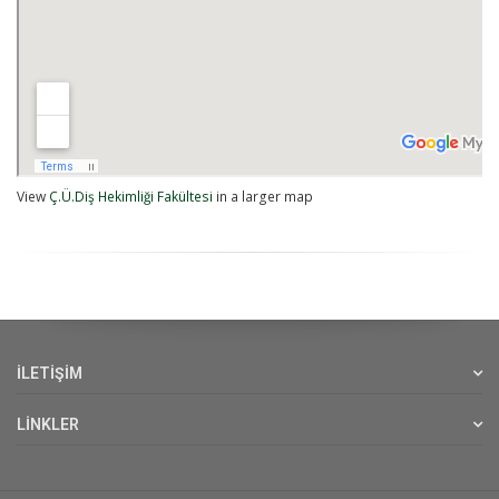
View
Ç.Ü.Diş Hekimliği Fakültesi
in a larger map
İLETİŞİM
LİNKLER