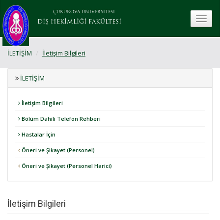
ÇUKUROVA ÜNİVERSİTESİ
toggle
DİŞ HEKİMLİĞİ FAKÜLTESİ
İLETİŞİM
İletişim Bilgileri
İLETİŞİM
İletişim Bilgileri
Bölüm Dahili Telefon Rehberi
Hastalar İçin
Öneri ve Şikayet (Personel)
Öneri ve Şikayet (Personel Harici)
İletişim Bilgileri