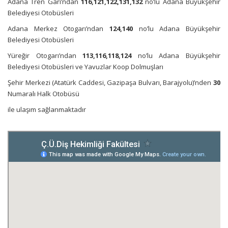
Adana Tren Garı’ndan
116,121,122,131,132
no’lu Adana Büyükşehir
Belediyesi Otobüsleri
Adana Merkez Otogarı’ndan
124,140
no’lu Adana Büyükşehir
Belediyesi Otobüsleri
Yüreğir Otogarı’ndan
113,116,118,124
no’lu Adana Büyükşehir
Belediyesi Otobüsleri ve Yavuzlar Koop Dolmuşları
Şehir Merkezi (Atatürk Caddesi, Gazipaşa Bulvarı, Barajyolu)’nden
30
Numaralı Halk Otobüsü
ile ulaşım sağlanmaktadır